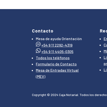
Contacto
Re
Mesa de ayuda Orientación
E
Ca
+54 9 11 2292-4319
M
+54 9 11 4405-0305
L
Todos los teléfonos
p
Formulario de Contacto
L
Mesa de Entradas Virtual
(MEV)
Copyright © 2024 Caja Notarial. Todos los derech