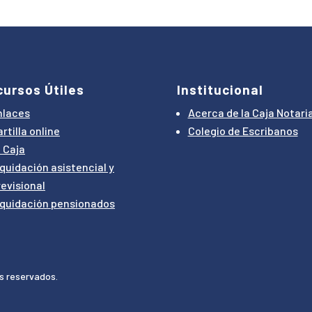
cursos Útiles
Institucional
nlaces
Acerca de la Caja Notaria
rtilla online
Colegio de Escribanos
i Caja
iquidación asistencial y
revisional
iquidación pensionados
os reservados.