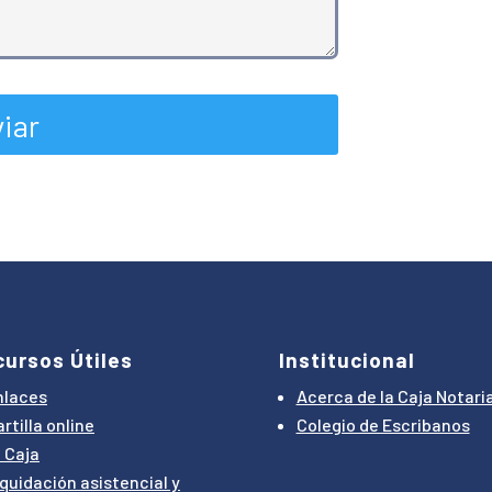
cursos Útiles
Institucional
nlaces
Acerca de la Caja Notaria
rtilla online
Colegio de Escribanos
i Caja
iquidación asistencial y