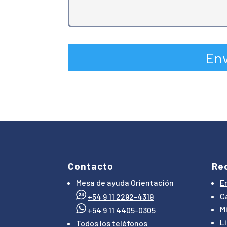
Contacto
Re
Mesa de ayuda Orientación
E
Ca
+54 9 11 2292-4319
M
+54 9 11 4405-0305
L
Todos los teléfonos