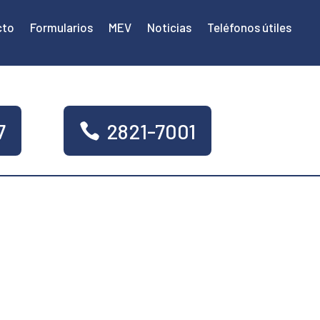
cto
Formularios
MEV
Noticias
Teléfonos útiles
7
2821-7001