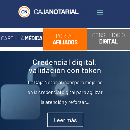
CONSULTORIO
PORTAL
CARTILLA
MÉDICA
DIGITAL
AFILIADOS
Credencial digital:
validación con token
La Caja Notarial incorporó mejoras
en la credencial digital para agilizar
la atención y reforzar...
Leer más